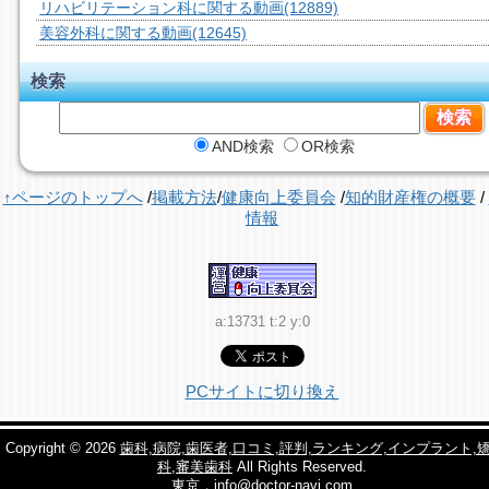
リハビリテーション科に関する動画
(12889)
美容外科に関する動画
(12645)
検索
AND検索
OR検索
↑ページのトップへ
/
掲載方法
/
健康向上委員会
/
知的財産権の概要
/
情報
a:13731 t:2 y:0
PCサイトに切り換え
Copyright © 2026
歯科,病院,歯医者,口コミ,評判,ランキング,インプラント,
科,審美歯科
All Rights Reserved.
東京，info@doctor-navi.com