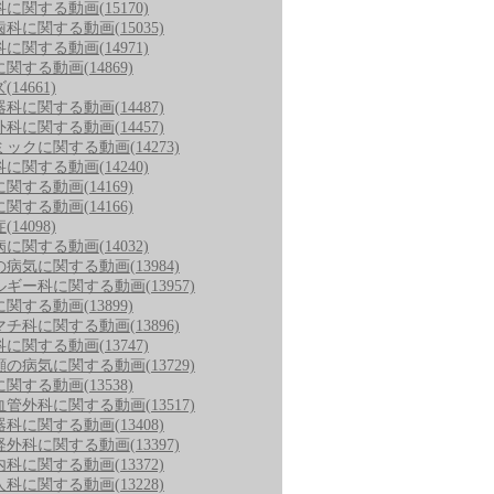
科に関する動画
(15170)
歯科に関する動画
(15035)
科に関する動画
(14971)
に関する動画
(14869)
ズ
(14661)
器科に関する動画
(14487)
外科に関する動画
(14457)
ミックに関する動画
(14273)
科に関する動画
(14240)
に関する動画
(14169)
に関する動画
(14166)
症
(14098)
病に関する動画
(14032)
の病気に関する動画
(13984)
ルギー科に関する動画
(13957)
に関する動画
(13899)
マチ科に関する動画
(13896)
科に関する動画
(13747)
顔の病気に関する動画
(13729)
に関する動画
(13538)
血管外科に関する動画
(13517)
器科に関する動画
(13408)
経外科に関する動画
(13397)
内科に関する動画
(13372)
人科に関する動画
(13228)