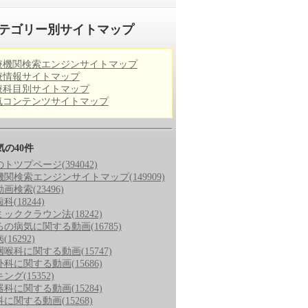
テゴリー別サイトマップ
療機関検索エンジンサイトマップ
療情報サイトマップ
療科目別サイトマップ
気コンテンツサイトマップ
気の40件
のトツプページ
(394042)
機関検索エンジンサイトマップ
(149909)
動画検索
(23496)
歯科
(18244)
ミッククラウン法
(18242)
ろの病気に関する動画
(16785)
病
(16292)
咽喉科に関する動画
(15747)
外科に関する動画
(15686)
キング
(15352)
器科に関する動画
(15284)
科に関する動画
(15268)