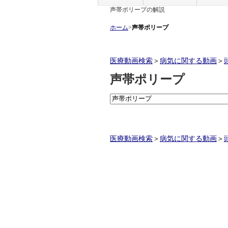
声帯ポリープの解説
ホーム
>
声帯ポリープ
医療動画検索
＞
病気に関する動画
＞
声帯ポリープ
医療動画検索
＞
病気に関する動画
＞