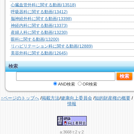
心臓血管外科に関する動画
(13518)
呼吸器科に関する動画
(13412)
脳神経外科に関する動画
(13398)
神経内科に関する動画
(13373)
産婦人科に関する動画
(13230)
眼科に関する動画
(13200)
リハビリテーション科に関する動画
(12889)
美容外科に関する動画
(12645)
検索
AND検索
OR検索
↑ページのトップへ
/
掲載方法
/
健康向上委員会
/
知的財産権の概要
/
情報
a:3668 t:2 y:2