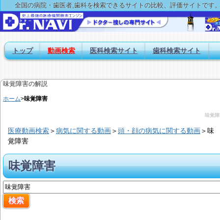
全国の病院・歯医者,歯科を検索できるサイトの比較、評価サイトです
トップ
動画検索
医科検索サイト
歯科検索サイト
味覚障害の解説
ホーム
>
味覚障害
味覚障
医療動画検索
＞
病気に関する動画
＞
頭・顔の病気に関する動画
＞
味
覚障害
味覚障害