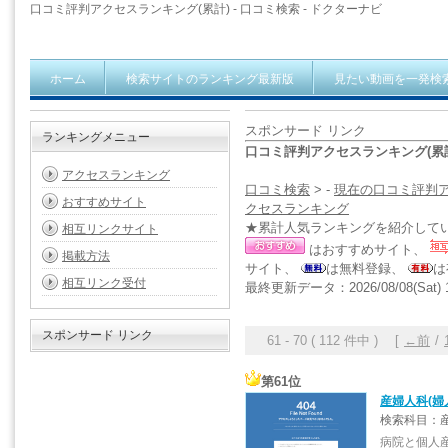
口コミ評判アクセスランキング(累計) - 口コミ検索 - ドクターナビ
ホーム
検索サイトのランキング最新版
見たい動画を一発検
スポンサード リンク
ランキングメニュー
口コミ評判アクセスランキング(累計)
アクセスランキング
口コミ検索
> -
現在の口コミ評判
おすすめサイト
クセスランキング
★累計人気ランキングを紹介して
相互リンクサイト
はおすすめサイト、
掲載方法
サイト、
は無料登録、
は
相互リンク受付
最終更新データ：2026/08/08(Sat) 1
スポンサード リンク
61 - 70 ( 112 件中 ) [
←前
/
第61位
産婦人科(婦
検索科目：産
病院と個人