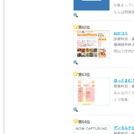
が集まって
ちらは関東
第62位
おかコミ
診療科目：歯
脳神経外科,
岡山で評判
第63位
ほっとまむ
検索科目：歯
みんなのく
ミで収集。
第64位
デンタルナ
検索科目：歯