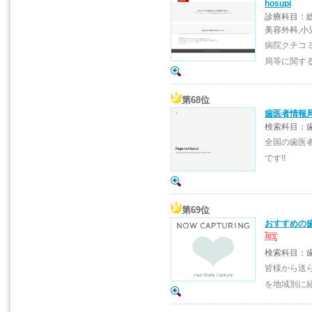
hosupi
診療科目：総
美容外科,小
病院クチコミ
局等に関す
第68位
歯医者情報
検索科目：歯
全国の歯医
です!!
第69位
おすすめの
検索科目：
皆様から送
を地域別に