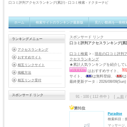
口コミ評判アクセスランキング(累計) - 口コミ検索 - ドクターナビ
ホーム
検索サイトのランキング最新版
見たい動画を一発検
スポンサード リンク
ランキングメニュー
口コミ評判アクセスランキング(累計)
アクセスランキング
口コミ検索
> -
現在の口コミ評判
おすすめサイト
クセスランキング
★累計人気ランキングを紹介して
相互リンクサイト
はおすすめサイト、
掲載方法
サイト、
は無料登録、
は
相互リンク受付
最終更新データ：2026/08/09(Sun) 0
スポンサード リンク
91 - 100 ( 112 件中 ) [
←前
第91位
Paradise
検索科目：
マッサージ