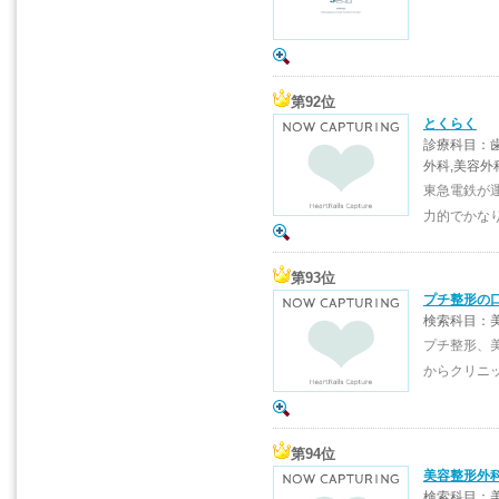
第92位
とくらく
診療科目：歯
外科,美容外
東急電鉄が
力的でかな
第93位
プチ整形の
検索科目：美
プチ整形、
からクリニ
第94位
美容整形外科
検索科目：