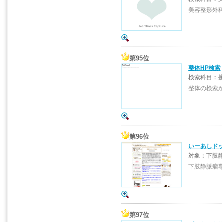
美容整形外
第95位
整体HP検索
検索科目：
整体の検索
第96位
いーあしド
対象：下肢
下肢静脈瘤
第97位