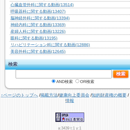
心臓血管外科に関する動画
(13514)
呼吸器科に関する動画
(13407)
脳神経外科に関する動画
(13394)
神経内科に関する動画
(13369)
産婦人科に関する動画
(13226)
眼科に関する動画
(13195)
リハビリテーション科に関する動画
(12886)
美容外科に関する動画
(12645)
検索
AND検索
OR検索
↑ページのトップへ
/
掲載方法
/
健康向上委員会
/
知的財産権の概要
/
情報
a:3439 t:1 y:1