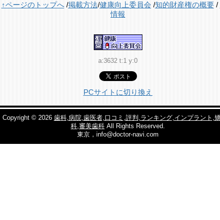
↑ページのトップへ
/
掲載方法
/
健康向上委員会
/
知的財産権の概要
/
情報
a:3632 t:1 y:0
PCサイトに切り換え
Copyright © 2026
歯科,病院,歯医者,口コミ,評判,ランキング,インプラント,
科,審美歯科
All Rights Reserved.
東京，info@doctor-navi.com