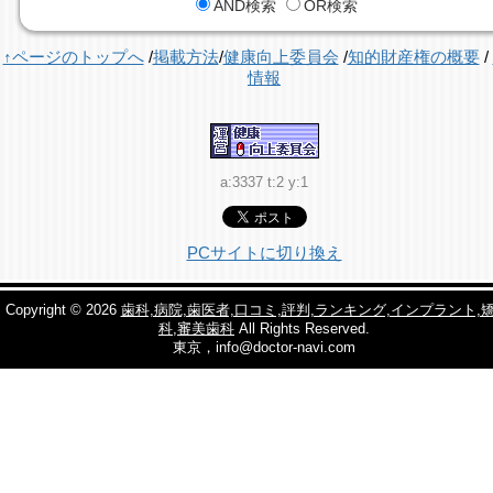
AND検索
OR検索
↑ページのトップへ
/
掲載方法
/
健康向上委員会
/
知的財産権の概要
/
情報
a:3337 t:2 y:1
PCサイトに切り換え
Copyright © 2026
歯科,病院,歯医者,口コミ,評判,ランキング,インプラント,
科,審美歯科
All Rights Reserved.
東京，info@doctor-navi.com