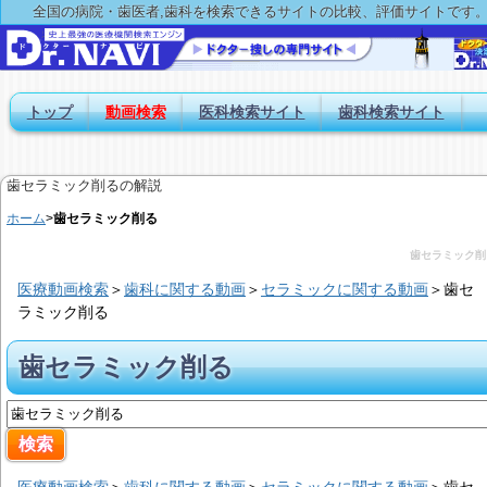
全国の病院・歯医者,歯科を検索できるサイトの比較、評価サイトです
トップ
動画検索
医科検索サイト
歯科検索サイト
歯セラミック削るの解説
ホーム
>
歯セラミック削る
歯セラミック削
医療動画検索
＞
歯科に関する動画
＞
セラミックに関する動画
＞
歯セ
ラミック削る
歯セラミック削る
医療動画検索
＞
歯科に関する動画
＞
セラミックに関する動画
＞
歯セ