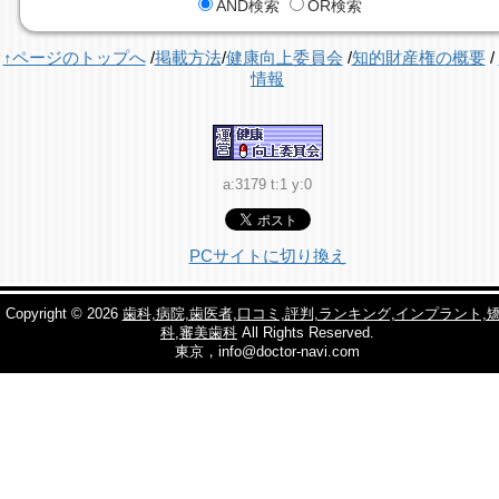
AND検索
OR検索
↑ページのトップへ
/
掲載方法
/
健康向上委員会
/
知的財産権の概要
/
情報
a:3179 t:1 y:0
PCサイトに切り換え
Copyright © 2026
歯科,病院,歯医者,口コミ,評判,ランキング,インプラント,
科,審美歯科
All Rights Reserved.
東京，info@doctor-navi.com