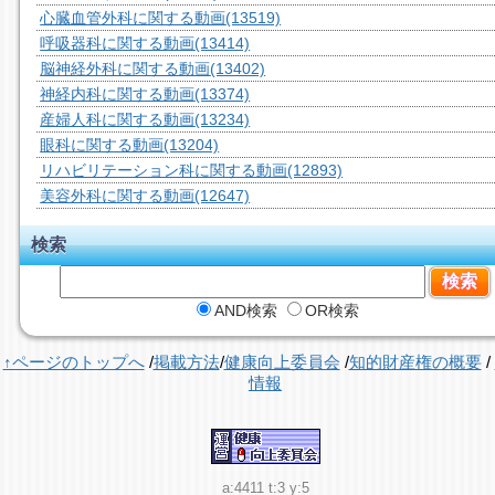
心臓血管外科に関する動画
(13519)
呼吸器科に関する動画
(13414)
脳神経外科に関する動画
(13402)
神経内科に関する動画
(13374)
産婦人科に関する動画
(13234)
眼科に関する動画
(13204)
リハビリテーション科に関する動画
(12893)
美容外科に関する動画
(12647)
検索
AND検索
OR検索
↑ページのトップへ
/
掲載方法
/
健康向上委員会
/
知的財産権の概要
/
情報
a:4411 t:3 y:5