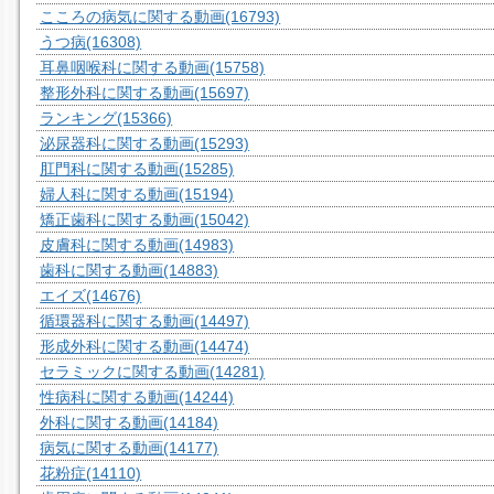
こころの病気に関する動画
(16793)
うつ病
(16308)
耳鼻咽喉科に関する動画
(15758)
整形外科に関する動画
(15697)
ランキング
(15366)
泌尿器科に関する動画
(15293)
肛門科に関する動画
(15285)
婦人科に関する動画
(15194)
矯正歯科に関する動画
(15042)
皮膚科に関する動画
(14983)
歯科に関する動画
(14883)
エイズ
(14676)
循環器科に関する動画
(14497)
形成外科に関する動画
(14474)
セラミックに関する動画
(14281)
性病科に関する動画
(14244)
外科に関する動画
(14184)
病気に関する動画
(14177)
花粉症
(14110)