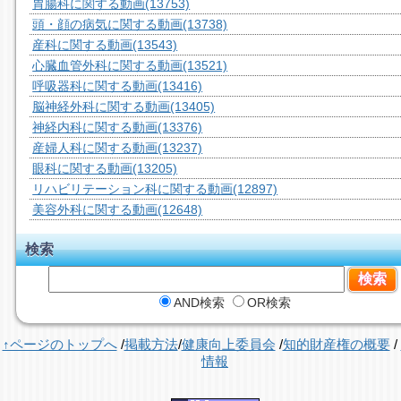
胃腸科に関する動画
(13753)
頭・顔の病気に関する動画
(13738)
産科に関する動画
(13543)
心臓血管外科に関する動画
(13521)
呼吸器科に関する動画
(13416)
脳神経外科に関する動画
(13405)
神経内科に関する動画
(13376)
産婦人科に関する動画
(13237)
眼科に関する動画
(13205)
リハビリテーション科に関する動画
(12897)
美容外科に関する動画
(12648)
検索
AND検索
OR検索
↑ページのトップへ
/
掲載方法
/
健康向上委員会
/
知的財産権の概要
/
情報