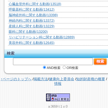
心臓血管外科に関する動画
(13518)
呼吸器科に関する動画
(13412)
脳神経外科に関する動画
(13398)
神経内科に関する動画
(13372)
産婦人科に関する動画
(13229)
眼科に関する動画
(13200)
リハビリテーション科に関する動画
(12889)
美容外科に関する動画
(12645)
検索
AND検索
OR検索
↑ページのトップへ
/
掲載方法
/
健康向上委員会
/
知的財産権の概要
/
情報
a:3659 t:1 y:0