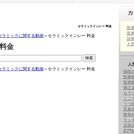
カ
セラミックインレー 料金
医
医
セラミックに関する動画
＞
セラミックインレー 料金
診
人
料金
人
セラミックに関する動画
＞
セラミックインレー 料金
病院
医療
医療
矯正
セラ
ここ
うつ
耳鼻
整形
ラン
泌尿
肛門