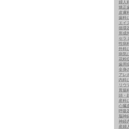
婦人
矯正
皮膚
歯科
エイ
循環
形成
セラ
性病
外科
病気
花粉
歯周
全身
アレ
内科
リウ
胃腸
頭・
産科
心臓
呼吸
脳神
神経
産婦