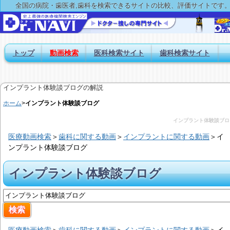
全国の病院・歯医者,歯科を検索できるサイトの比較、評価サイトです
トップ
動画検索
医科検索サイト
歯科検索サイト
インプラント体験談ブログの解説
ホーム
>
インプラント体験談ブログ
インプラント体験談ブロ
医療動画検索
＞
歯科に関する動画
＞
インプラントに関する動画
＞
イ
ンプラント体験談ブログ
インプラント体験談ブログ
医療動画検索
＞
歯科に関する動画
＞
インプラントに関する動画
＞
イ