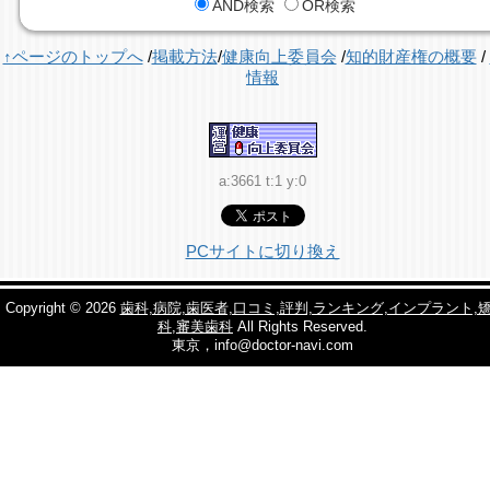
AND検索
OR検索
↑ページのトップへ
/
掲載方法
/
健康向上委員会
/
知的財産権の概要
/
情報
a:3661 t:1 y:0
PCサイトに切り換え
Copyright © 2026
歯科,病院,歯医者,口コミ,評判,ランキング,インプラント,
科,審美歯科
All Rights Reserved.
東京，info@doctor-navi.com