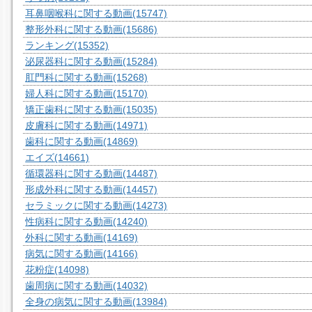
耳鼻咽喉科に関する動画
(15747)
整形外科に関する動画
(15686)
ランキング
(15352)
泌尿器科に関する動画
(15284)
肛門科に関する動画
(15268)
婦人科に関する動画
(15170)
矯正歯科に関する動画
(15035)
皮膚科に関する動画
(14971)
歯科に関する動画
(14869)
エイズ
(14661)
循環器科に関する動画
(14487)
形成外科に関する動画
(14457)
セラミックに関する動画
(14273)
性病科に関する動画
(14240)
外科に関する動画
(14169)
病気に関する動画
(14166)
花粉症
(14098)
歯周病に関する動画
(14032)
全身の病気に関する動画
(13984)