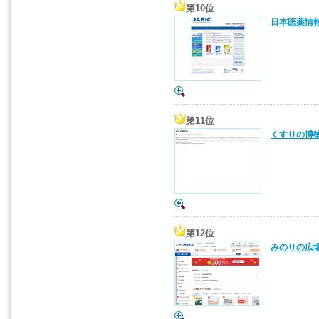
第10位
日本医薬情報
第11位
くすりの博
第12位
みのりの広