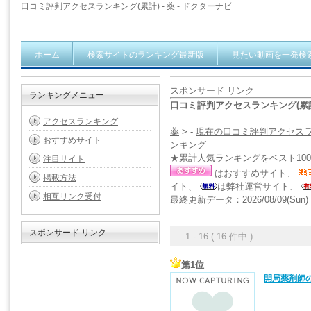
口コミ評判アクセスランキング(累計) - 薬 - ドクターナビ
ホーム
検索サイトのランキング最新版
見たい動画を一発検
スポンサード リンク
ランキングメニュー
口コミ評判アクセスランキング(累計)
アクセスランキング
薬
> -
現在の口コミ評判アクセス
おすすめサイト
ンキング
★累計人気ランキングをベスト10
注目サイト
はおすすめサイト、
掲載方法
イト、
は弊社運営サイト、
相互リンク受付
最終更新データ：2026/08/09(Sun) 2
スポンサード リンク
1 - 16 ( 16 件中 )
第1位
開局薬剤師