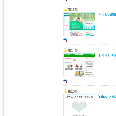
第13位
くすりの適
第14位
おくすりナ
第15位
Yahoo!ヘ