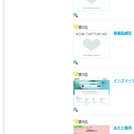
第2位
麻薬取締官
第3位
イーファー
第4位
あすか薬局