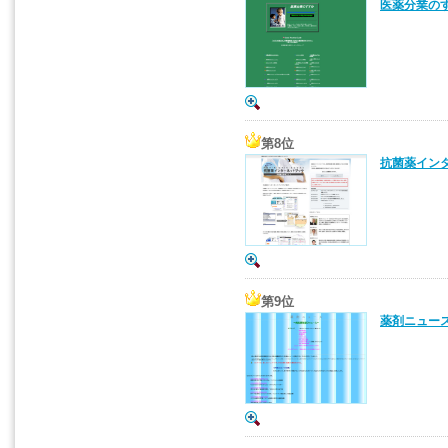
医薬分業の
第8位
抗菌薬イン
第9位
薬剤ニュー