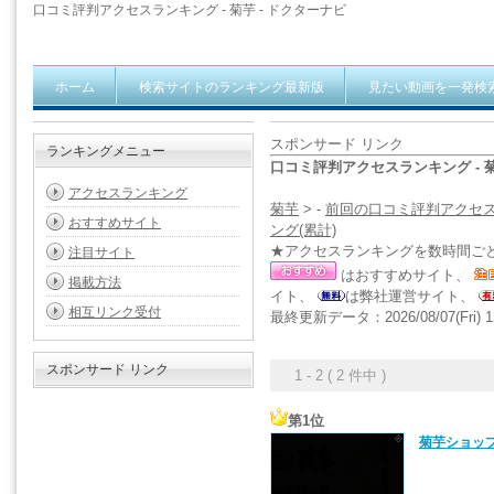
口コミ評判アクセスランキング - 菊芋 - ドクターナビ
ホーム
検索サイトのランキング最新版
見たい動画を一発検
スポンサード リンク
ランキングメニュー
口コミ評判アクセスランキング - 
アクセスランキング
菊芋
> -
前回の口コミ評判アクセ
おすすめサイト
ング(累計)
★アクセスランキングを数時間ご
注目サイト
はおすすめサイト、
掲載方法
イト、
は弊社運営サイト、
相互リンク受付
最終更新データ：2026/08/07(Fri) 1
スポンサード リンク
1 - 2 ( 2 件中 )
第1位
菊芋ショッ