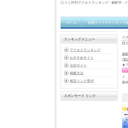
口コミ評判アクセスランキング - 麻酔学 - 
ホーム
検索サイトのランキング
ス
ランキングメニュー
口
アクセスランキング
麻
おすすめサイト
(累
★
注目サイト
掲載方法
ト
相互リンク受付
最終
スポンサード リンク
1 