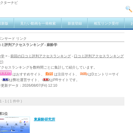
ドクターナビ
最新版
見たい動画を一発検索
新規登録
相互リンク受付
ポンサード リンク
コミ評判アクセスランキング - 麻酔学
酔学
> -
前回の口コミ評判アクセスランキング
-
口コミ評判アクセスランキング
計)
アクセスランキングを数時間ごとに集計して紹介しています。
はおすすめサイト、
は注目サイト、
はDエントリーサイ
、
は弊社運営サイト、
はPRサイトです。
更新データ：2026/08/07(Fri) 12:10
- 1 ( 1 件中 )
第1位
東麻酔研究所