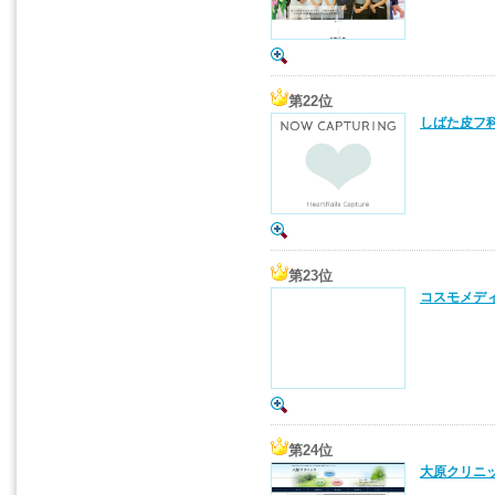
第22位
しばた皮フ科
第23位
コスモメディ
第24位
大原クリニッ