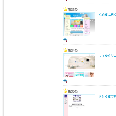
第33位
くめ皮ふ科ク
第34位
ウィルクリニ
第35位
さとう皮フ科