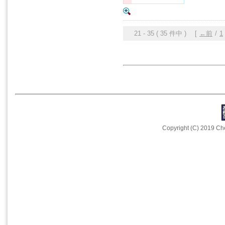
21 - 35 ( 35 件中 ) [
←前
/
1
Copyright (C) 2019 Che