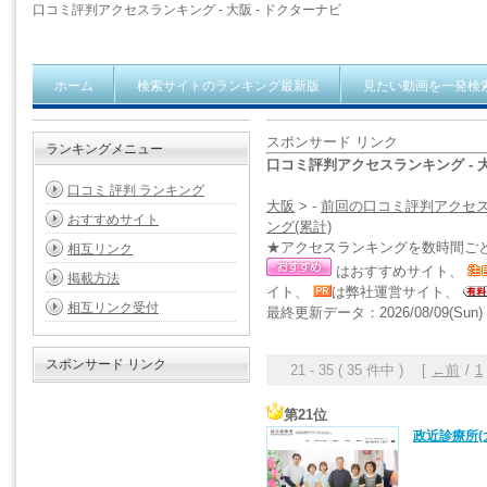
口コミ評判アクセスランキング - 大阪 - ドクターナビ
ホーム
検索サイトのランキング最新版
見たい動画を一発検
スポンサード リンク
ランキングメニュー
口コミ評判アクセスランキング - 
口コミ 評判 ランキング
大阪
> -
前回の口コミ評判アクセ
おすすめサイト
ング(累計)
★アクセスランキングを数時間ご
相互リンク
はおすすめサイト、
掲載方法
イト、
は弊社運営サイト、
相互リンク受付
最終更新データ：2026/08/09(Sun) 1
スポンサード リンク
21 - 35 ( 35 件中 ) [
←前
/
1
第21位
政近診療所(