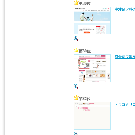
第30位
中津皮フ科ク
第30位
河合皮フ科医
第32位
トキコクリニ