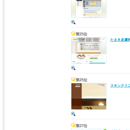
第25位
たまき皮膚科
第25位
スキンクリニ
第27位