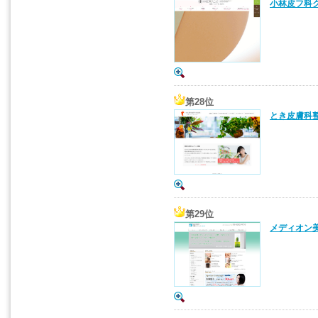
小林皮フ科ク
第28位
とき皮膚科整
第29位
メディオン美