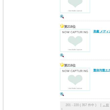
第218位
美癒 メディ
第218位
整体均整エガ
201 - 220 ( 357 件中 ) [
←前
]