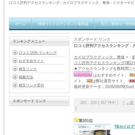
口コミ評判アクセスランキング - カイロプラクティック、整体 - ドクターナビ
ホーム
検索サイトのランキング最新版
見たい動画を一発検
スポンサード リンク
ランキングメニュー
口コミ評判アクセスランキング -
口コミ 評判 ランキング
カイロプラクティック、整体
> -
おすすめサイト
コミ評判アクセスランキング(累計)
★アクセスランキングを数時間ご
相互リンク
はおすすめサイト、
掲載方法
イト、
は弊社運営サイト、
相互リンク受付
最終更新データ：2026/08/09(Sun) 1
スポンサード リンク
201 - 220 ( 357 件中 ) [
←前
]
第201位
TBカイロプ