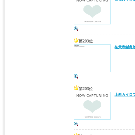
第203位
祐天寺鍼灸治
第203位
上西カイロプ