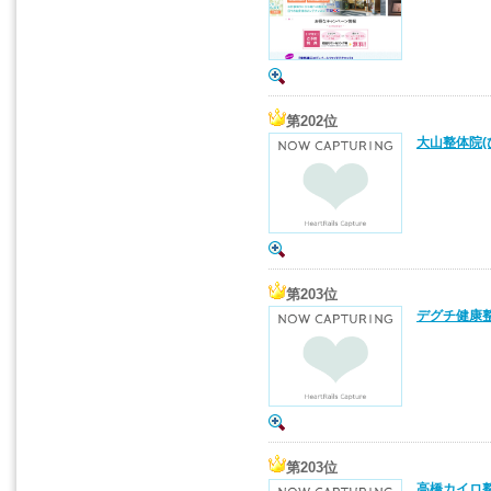
第202位
大山整体院(
第203位
デグチ健康整
第203位
高橋カイロ整