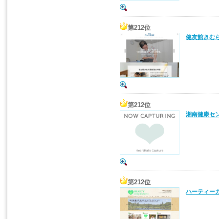
第212位
健友館きむら
第212位
湘南健康セン
第212位
ハーティーカ