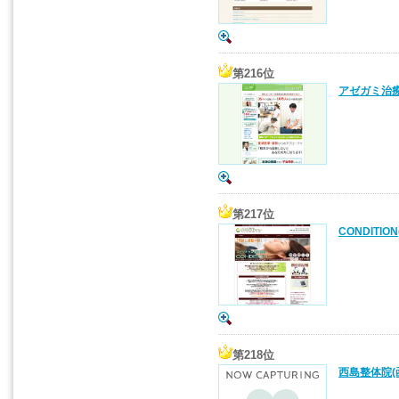
第216位
アゼガミ治療
第217位
CONDITIO
第218位
西島整体院(