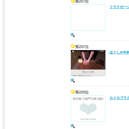
第207位
リラクゼーシ
第207位
ほぐしや中村
第209位
カイロプラク