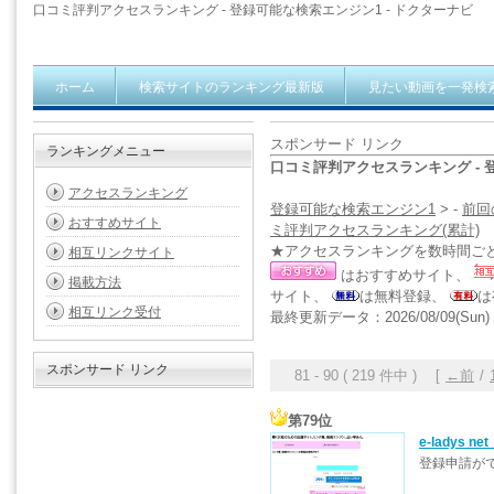
口コミ評判アクセスランキング - 登録可能な検索エンジン1 - ドクターナビ
ホーム
検索サイトのランキング最新版
見たい動画を一発検
スポンサード リンク
ランキングメニュー
口コミ評判アクセスランキング - 
アクセスランキング
登録可能な検索エンジン1
> -
前回
おすすめサイト
ミ評判アクセスランキング(累計)
★アクセスランキングを数時間ご
相互リンクサイト
はおすすめサイト、
掲載方法
サイト、
は無料登録、
は
相互リンク受付
最終更新データ：2026/08/09(Sun) 1
スポンサード リンク
81 - 90 ( 219 件中 ) [
←前
/
第79位
e-ladys
登録申請が