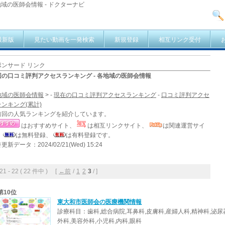
域の医師会情報 - ドクターナビ
最新版
見たい動画を一発検索
新規登録
相互リンク受付
ポンサード リンク
回の口コミ評判アクセスランキング - 各地域の医師会情報
地域の医師会情報
> -
現在の口コミ評判アクセスランキング
-
口コミ評判アクセ
ンキング(累計)
前回の人気ランキングを紹介しています。
はおすすめサイト、
は相互リンクサイト、
は関連運営サイ
、
は無料登録、
は有料登録です。
更新データ：2024/02/21(Wed) 15:24
 - 22 ( 22 件中 ) [
←前
/
1
2
3
/ ]
第10位
東大和市医師会の医療機関情報
診療科目：歯科,総合病院,耳鼻科,皮膚科,産婦人科,精神科,泌尿
外科,美容外科,小児科,内科,眼科