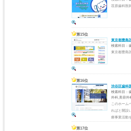
荏原歯科医
第15位
東京都豊島
検索科目：歯
東京都豊島
第16位
渋谷区歯科
検索科目：歯
外科,美容外
このホーム
ればと開設
療事業活動
第17位