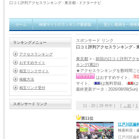
口コミ評判アクセスランキング - 東京都 - ドクターナビ
ホーム
検索サイトのランキング最新版
見たい動画を一発検
スポンサード リンク
ランキングメニュー
口コミ評判アクセスランキング - 
アクセスランキング
東京都
> -
前回の口コミ評判アク
おすすめサイト
キング(累計)
★アクセスランキングを数時間ご
相互リンクサイト
はおすすめサイト、
掲載方法
サイト、
は無料登録、
は
相互リンク受付
最終更新データ：2026/08/09(Sun) 1
スポンサード リンク
11 - 20 ( 29 件中 ) [
←前
/
1
第11位
江戸川区歯
検索科目：歯
江戸川区歯