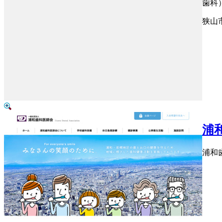
歯科
狭山
浦
浦和