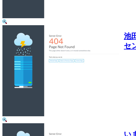
池
セ
い