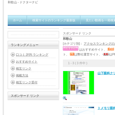
和歌山 - ドクターナビ
ホーム
検索サイトのランキング最新版
見たい動画を一発検
スポンサード リンク
和歌山
[カテゴリ別]：
アクセスランキングの
ランキングメニュー
はおすすめサイト、
ト、
は弊社運営サイト、
はP
口コミ 評判 ランキング
おすすめサイト
1 - 3 ( 3 件中 )
相互リンク
山下眼科クリ
掲載方法
相互リンク受付
スポンサード リンク
トメモリ眼科