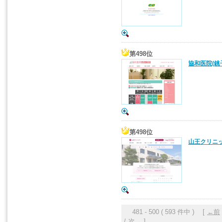
第498位
協和医院(銚
第498位
山王クリニッ
481 - 500 ( 593 件中 ) [
←前
/
次→
]