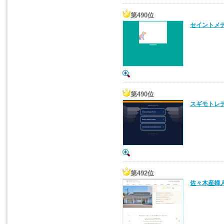
第490位
セイントメデ
第490位
スギモトレデ
第492位
佐々木産婦人