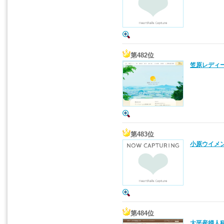
第482位
笠原レディー
第483位
小原ウイメン
第484位
大平産婦人科