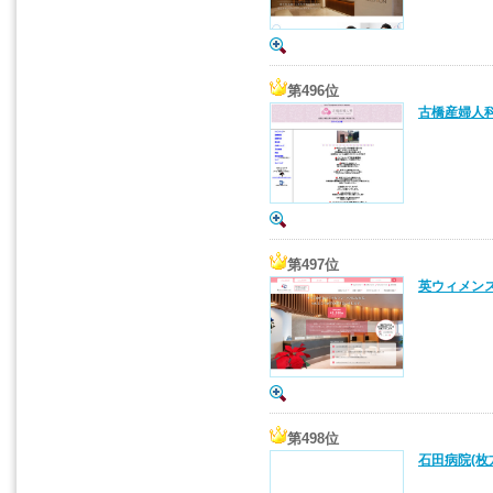
第496位
古橋産婦人科
第497位
英ウィメンズ
第498位
石田病院(枚