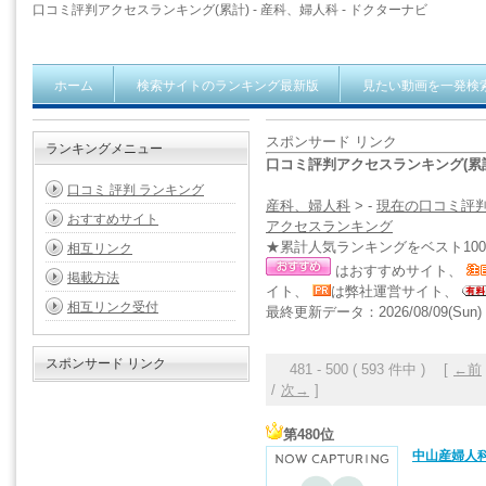
口コミ評判アクセスランキング(累計) - 産科、婦人科 - ドクターナビ
ホーム
検索サイトのランキング最新版
見たい動画を一発検
スポンサード リンク
ランキングメニュー
口コミ評判アクセスランキング(累計
口コミ 評判 ランキング
産科、婦人科
> -
現在の口コミ評
おすすめサイト
アクセスランキング
★累計人気ランキングをベスト10
相互リンク
はおすすめサイト、
掲載方法
イト、
は弊社運営サイト、
相互リンク受付
最終更新データ：2026/08/09(Sun) 0
スポンサード リンク
481 - 500 ( 593 件中 ) [
←前
/
次→
]
第480位
中山産婦人科