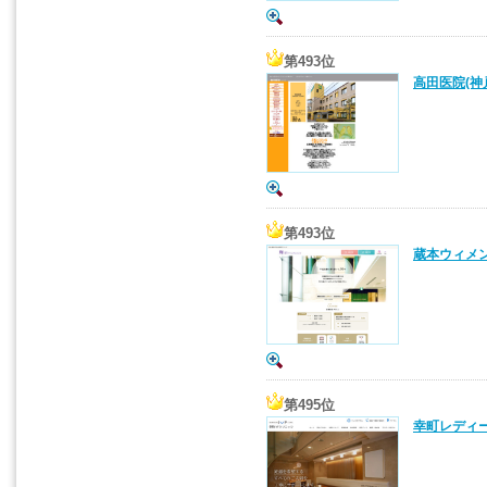
第493位
高田医院(神
第493位
蔵本ウィメン
第495位
幸町レディー