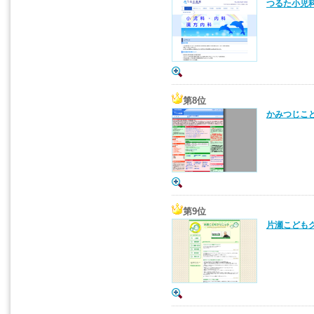
つるた小児科
第8位
かみつじこど
第9位
片瀬こどもク