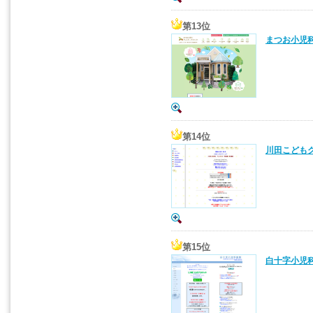
第13位
まつお小児科
第14位
川田こどもク
第15位
白十字小児科