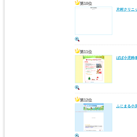
第10位
片村クリニッ
第11位
ばば小児科(
第12位
ふじまる小児