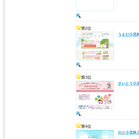
第2位
うえだ小児科
第3位
さいとう小児
第4位
のと小児科ク