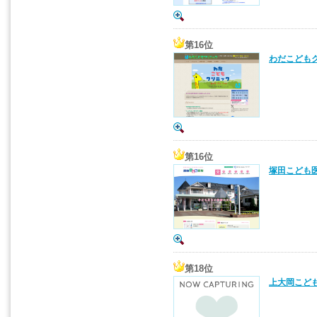
第16位
わだこどもク
第16位
塚田こども医
第18位
上大岡こども