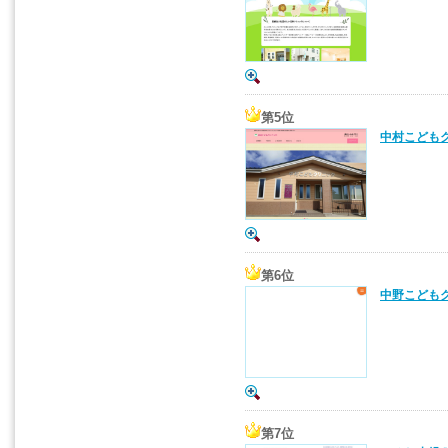
第5位
中村こどもク
第6位
中野こどもク
第7位