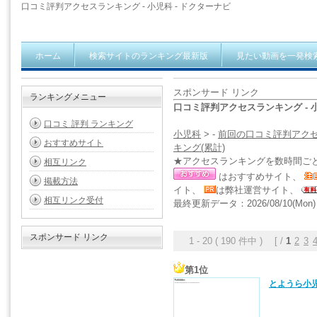
口コミ評判アクセスランキング - 小児科 - ドクターナビ
ホーム
検索サイトのランキング最新版
見たい動画を一発検
スポンサード リンク
ランキングメニュー
口コミ評判アクセスランキング - 
口コミ 評判 ランキング
小児科
> -
前回の口コミ評判アク
おすすめサイト
キング(累計)
★アクセスランキングを数時間ご
相互リンク
はおすすめサイト、
掲載方法
イト、
は弊社運営サイト、
相互リンク受付
最終更新データ：2026/08/10(Mon) 
スポンサード リンク
1 - 20 ( 190 件中 ) [ /
1
2
3
第1位
とようら小児