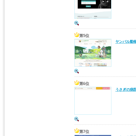
第5位
ヤンバル動物
第6位
うさぎの病院
第7位