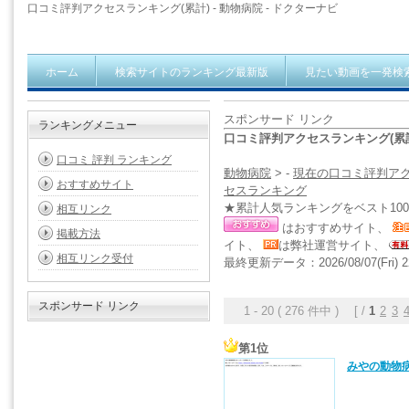
口コミ評判アクセスランキング(累計) - 動物病院 - ドクターナビ
ホーム
検索サイトのランキング最新版
見たい動画を一発検
スポンサード リンク
ランキングメニュー
口コミ評判アクセスランキング(累計)
口コミ 評判 ランキング
動物病院
> -
現在の口コミ評判ア
おすすめサイト
セスランキング
★累計人気ランキングをベスト10
相互リンク
はおすすめサイト、
掲載方法
イト、
は弊社運営サイト、
相互リンク受付
最終更新データ：2026/08/07(Fri) 2
スポンサード リンク
1 - 20 ( 276 件中 ) [ /
1
2
3
第1位
みやの動物病