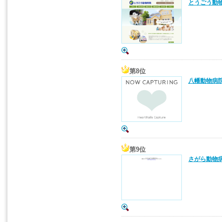
とうごう動物
第8位
八幡動物病院
第9位
さがら動物病