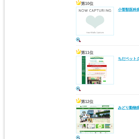
第10位
小菅獣医科病
第11位
ちだペットク
第12位
みどり動物病