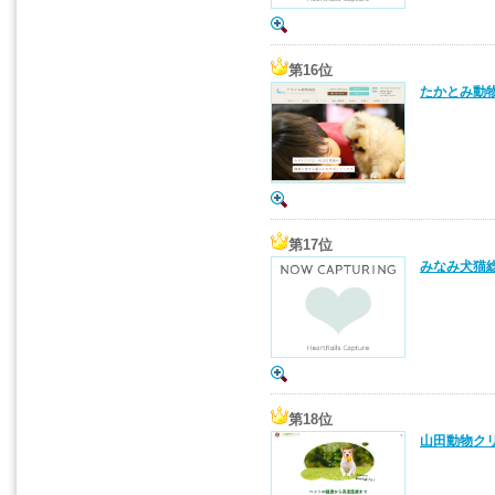
第16位
たかとみ動物
第17位
みなみ犬猫総
第18位
山田動物クリ