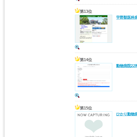
第13位
宇野獣医科病
第14位
動物病院22
第15位
ひかり動物病