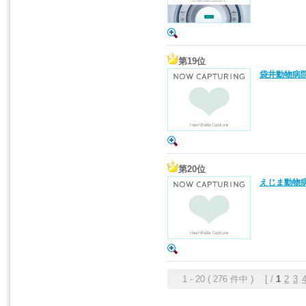
第19位
袋井動物病院
第20位
えじま動物病
1 - 20 ( 276 件中 ) [ /
1
2
3