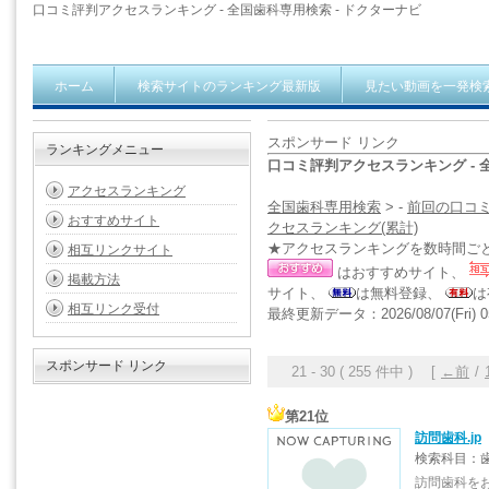
口コミ評判アクセスランキング - 全国歯科専用検索 - ドクターナビ
ホーム
検索サイトのランキング最新版
見たい動画を一発検
スポンサード リンク
ランキングメニュー
口コミ評判アクセスランキング - 
アクセスランキング
全国歯科専用検索
> -
前回の口コ
おすすめサイト
クセスランキング(累計)
★アクセスランキングを数時間ご
相互リンクサイト
はおすすめサイト、
掲載方法
サイト、
は無料登録、
は
相互リンク受付
最終更新データ：2026/08/07(Fri) 0
スポンサード リンク
21 - 30 ( 255 件中 ) [
←前
/
第21位
訪問歯科.jp
検索科目：歯
訪問歯科をお