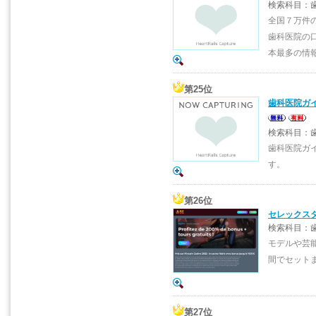
検索科目：歯
全国７万件
歯科医院の
本最多の情
第25位
歯科医院ガイ
検索科目：歯
歯科医院ガ
す。
第26位
セレックス
検索科目：
モデルや芸能
間でセット
第27位