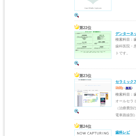
第22位
デンターネ
検索科目：歯
歯科医院・
トです。
第23位
セラミック
検索科目：
オールセラ
（治療費別/
電車路線別
第24位
歯科レビ