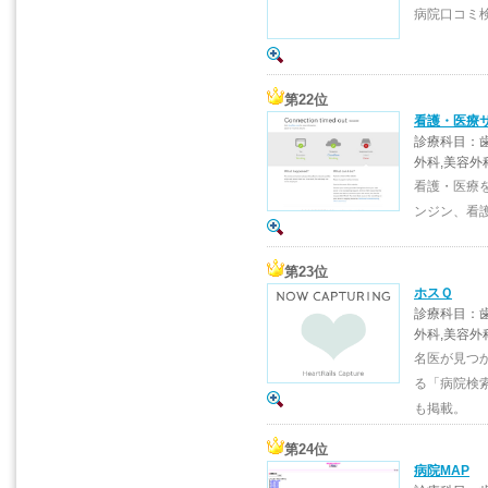
病院口コミ
第22位
看護・医療
診療科目：歯
外科,美容外
看護・医療
ンジン、看
第23位
ホスＱ
診療科目：歯
外科,美容外
名医が見つ
る「病院検
も掲載。
第24位
病院MAP