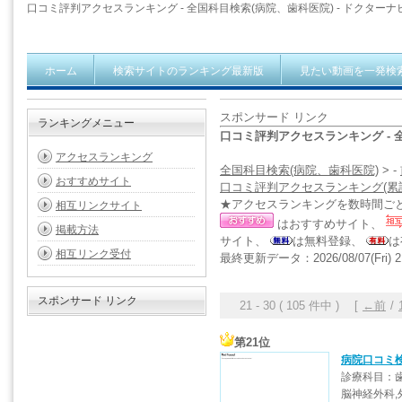
口コミ評判アクセスランキング - 全国科目検索(病院、歯科医院) - ドクターナ
ホーム
検索サイトのランキング最新版
見たい動画を一発検
スポンサード リンク
ランキングメニュー
口コミ評判アクセスランキング - 
アクセスランキング
全国科目検索(病院、歯科医院)
> -
おすすめサイト
口コミ評判アクセスランキング(累
★アクセスランキングを数時間ご
相互リンクサイト
はおすすめサイト、
掲載方法
サイト、
は無料登録、
は
相互リンク受付
最終更新データ：2026/08/07(Fri) 2
スポンサード リンク
21 - 30 ( 105 件中 ) [
←前
/
第21位
病院口コミ
診療科目：歯
脳神経外科,