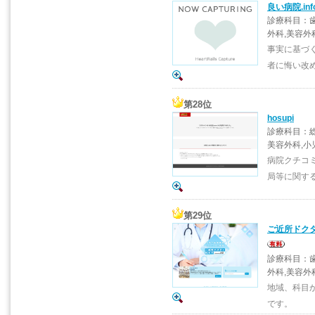
良い病院.inf
診療科目：歯
外科,美容外
事実に基づ
者に悔い改
第28位
hosupi
診療科目：総
美容外科,小
病院クチコミ
局等に関す
第29位
ご近所ドクタ
診療科目：歯
外科,美容外
地域、科目
です。