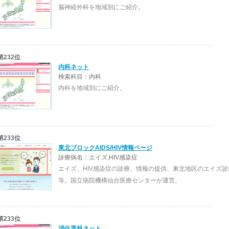
脳神経外科を地域別にご紹介。
第232位
内科ネット
検索科目：内科
内科を地域別にご紹介。
第233位
東北ブロックAIDS/HIV情報ページ
診療病名：エイズ,HIV感染症
エイズ、HIV感染症の診療、情報の提供、東北地区のエイズ
等。国立病院機構仙台医療センターが運営。
第233位
消化器科ネット