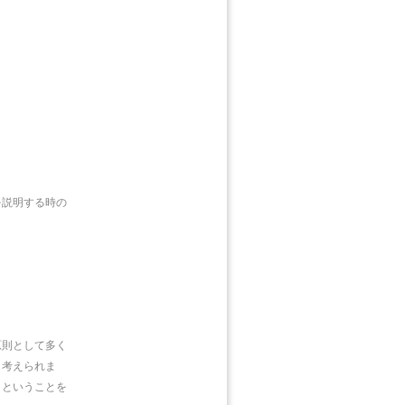
。
を説明する時の
原則として多く
と考えられま
、ということを