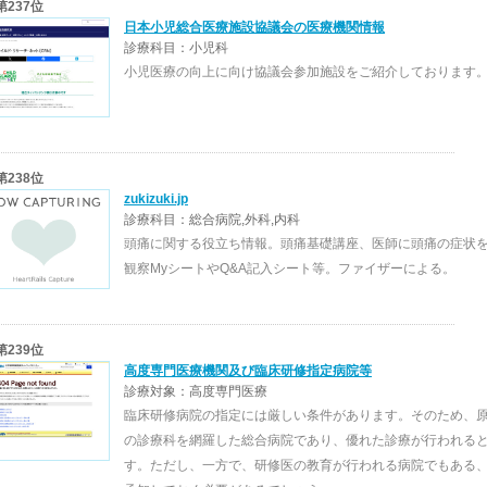
第237位
日本小児総合医療施設協議会の医療機関情報
診療科目：小児科
小児医療の向上に向け協議会参加施設をご紹介しております
第238位
zukizuki.jp
診療科目：総合病院,外科,内科
頭痛に関する役立ち情報。頭痛基礎講座、医師に頭痛の症状
観察MyシートやQ&A記入シート等。ファイザーによる。
第239位
高度専門医療機関及び臨床研修指定病院等
診療対象：高度専門医療
臨床研修病院の指定には厳しい条件があります。そのため、
の診療科を網羅した総合病院であり、優れた診療が行われる
す。ただし、一方で、研修医の教育が行われる病院でもある