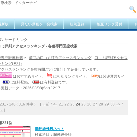
療検索 - ドクターナビ
最新版
見たい動画を一発検索
新規登録
相互リンク受付
ポンサード リンク
コミ評判アクセスランキング - 各種専門医療検索
種専門医療検索
> -
前回の口コミ評判アクセスランキング
-
口コミ評判アクセス
キング(累計)
アクセスランキングを数時間ごとに集計して紹介しています。
はおすすめサイト、
は相互リンクサイト、
は関連運営サイ
、
は無料登録、
は有料登録です。
更新データ：2026/08/08(Sat) 12:17
1 - 240 ( 316 件中 ) [
←前
/
<=
21
22
23
24
25
26
27
28
29
30
=>
/
→
]
第231位
脳神経外科ネット
検索科目：脳神経外科