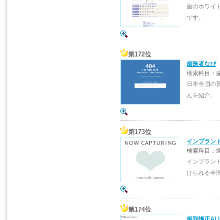
歯のホワイ
です。
第172位
歯医者なび
検索科目：歯
日本全国の
んを紹介。
第173位
インプラン
検索科目：
インプラン
けられる全
第174位
歯列矯正AL