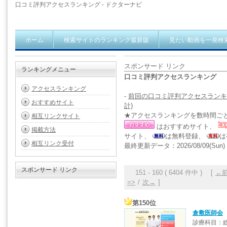
口コミ評判アクセスランキング - ドクターナビ
ホーム
検索サイトのランキング最新版
見たい動画を一発検
スポンサード リンク
ランキングメニュー
口コミ評判アクセスランキング
アクセスランキング
-
前回の口コミ評判アクセスランキ
おすすめサイト
計)
★アクセスランキングを数時間ご
相互リンクサイト
はおすすめサイト、
掲載方法
サイト、
は無料登録、
は
相互リンク受付
最終更新データ：2026/08/09(Sun) 1
スポンサード リンク
151 - 160 ( 6404 件中 ) [
←
=>
/
次→
]
第150位
倉敷医師会
診療科目：総