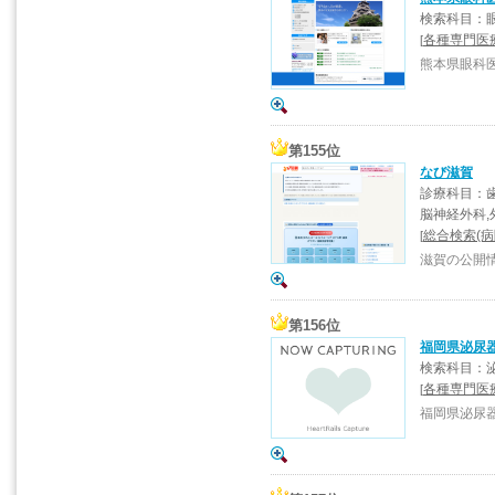
検索科目：
各種専門医
[
熊本県眼科
第155位
なび滋賀
診療科目：歯
脳神経外科,
総合検索(病
[
滋賀の公開
第156位
福岡県泌尿
検索科目：
各種専門医
[
福岡県泌尿