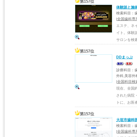
第157位
体験談と施
検索科目：
全国歯科専
[
エステ、ネ
イト。体験
サロンを検
第157位
DDまっぷ
診療科目：歯
外科,美容外
全国科目検
[
現在、全国
された病院
トに、お医
第157位
大垣市歯科
検索科目：歯
全国歯科専
[