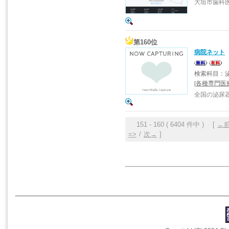
大垣市歯科
第160位
病院ネット
検索科目：
各種専門医
[
全国の泌尿器
151 - 160 ( 6404 件中 ) [
←
=>
/
次→
]