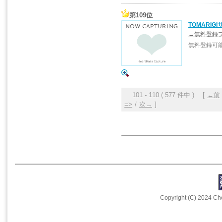
第109位
TOMARIG
→無料登録
無料登録可
101 - 110 ( 577 件中 ) [
←前
=>
/
次→
]
Copyright (C) 2024 Che