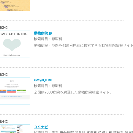
第2位
動物病院.jp
検索科目：獣医科
動物病院・獣医を都道府県別に検索できる動物病院情報サイ
第3位
Pet@QLife
検索科目：獣医科
全国約7000病院を網羅した動物病院検索サイト。
第4位
９９ナビ
診療科目：歯科,総合病院,耳鼻科,皮膚科,産婦人科,精神科,泌尿