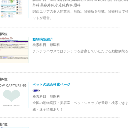
外科,美容外科,小児科,内科,眼科
関西エリアの個人開業医、病院、診療所を地域、診療科目で
ットが運営。
第5位
動物病院紹介
検索科目：獣医科
チンチラハウスではチンチラを診察していただける動物病院
第6位
ペットの総合検索ページ
検索科目：獣医科
全国の動物病院・美容室・ペットショップが登録・検索でき
親・迷子情報あり！
第7位