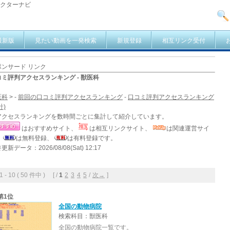
ドクターナビ
最新版
見たい動画を一発検索
新規登録
相互リンク受付
ポンサード リンク
コミ評判アクセスランキング - 獣医科
医科
> -
前回の口コミ評判アクセスランキング
-
口コミ評判アクセスランキング
計)
アクセスランキングを数時間ごとに集計して紹介しています。
はおすすめサイト、
は相互リンクサイト、
は関連運営サイ
、
は無料登録、
は有料登録です。
更新データ：2026/08/08(Sat) 12:17
- 10 ( 50 件中 ) [ /
1
2
3
4
5
/
次→
]
第1位
全国の動物病院
検索科目：獣医科
全国の動物病院一覧です。