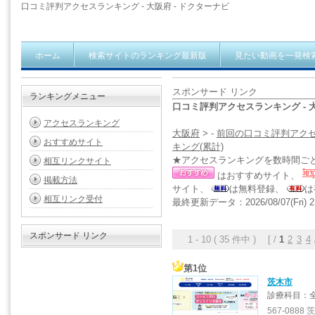
口コミ評判アクセスランキング - 大阪府 - ドクターナビ
ホーム
検索サイトのランキング最新版
見たい動画を一発検
スポンサード リンク
ランキングメニュー
口コミ評判アクセスランキング - 
アクセスランキング
大阪府
> -
前回の口コミ評判アク
おすすめサイト
キング(累計)
★アクセスランキングを数時間ご
相互リンクサイト
はおすすめサイト、
掲載方法
サイト、
は無料登録、
は
相互リンク受付
最終更新データ：2026/08/07(Fri) 2
スポンサード リンク
1 - 10 ( 35 件中 ) [ /
1
2
3
4
第1位
茨木市
診療科目：
567-0888 