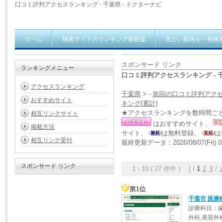
口コミ評判アクセスランキング - 千葉県 - ドクターナビ
ホーム
検索サイトのランキング最新版
見たい動画を一発検
スポンサード リンク
ランキングメニュー
口コミ評判アクセスランキング - 
アクセスランキング
千葉県
> -
前回の口コミ評判アク
おすすめサイト
キング(累計)
★アクセスランキングを数時間ご
相互リンクサイト
はおすすめサイト、
掲載方法
サイト、
は無料登録、
は
相互リンク受付
最終更新データ：2026/08/07(Fri) 0
スポンサード リンク
1 - 10 ( 27 件中 ) [ /
1
2
3
/
第1位
千葉市 医療
診療科目：歯
外科,美容外