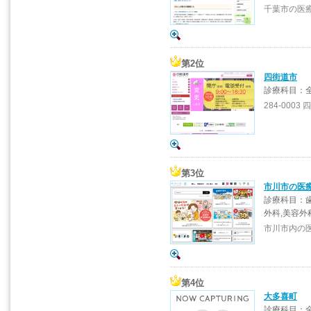
千葉市の医
第2位
四街道市
診療科目：
284-0003
第3位
市川市の医
診療科目：歯
外科,美容外
市川市内の
第4位
大多喜町
診療科目：