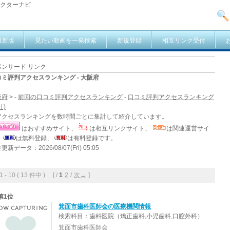
ドクターナビ
最新版
見たい動画を一発検索
新規登録
相互リンク受付
ポンサード リンク
コミ評判アクセスランキング - 大阪府
阪府
> -
前回の口コミ評判アクセスランキング
-
口コミ評判アクセスランキング
計)
アクセスランキングを数時間ごとに集計して紹介しています。
はおすすめサイト、
は相互リンクサイト、
は関連運営サイ
、
は無料登録、
は有料登録です。
更新データ：2026/08/07(Fri) 05:05
- 10 ( 13 件中 ) [ /
1
2
/
次→
]
第1位
箕面市歯科医師会の医療機関情報
検索科目：歯科医院（矯正歯科,小児歯科,口腔外科）
箕面市歯科医師会