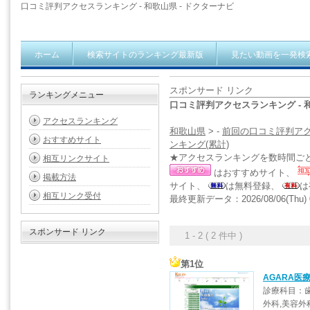
口コミ評判アクセスランキング - 和歌山県 - ドクターナビ
ホーム
検索サイトのランキング最新版
見たい動画を一発検
スポンサード リンク
ランキングメニュー
口コミ評判アクセスランキング - 
アクセスランキング
和歌山県
> -
前回の口コミ評判ア
おすすめサイト
ンキング(累計)
★アクセスランキングを数時間ご
相互リンクサイト
はおすすめサイト、
掲載方法
サイト、
は無料登録、
は
相互リンク受付
最終更新データ：2026/08/06(Thu) 0
スポンサード リンク
1 - 2 ( 2 件中 )
第1位
AGARA医療
診療科目：歯
外科,美容外