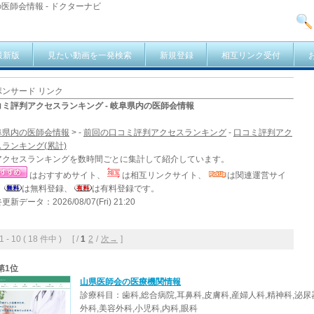
医師会情報 - ドクターナビ
最新版
見たい動画を一発検索
新規登録
相互リンク受付
ポンサード リンク
コミ評判アクセスランキング - 岐阜県内の医師会情報
阜県内の医師会情報
> -
前回の口コミ評判アクセスランキング
-
口コミ評判アク
スランキング(累計)
アクセスランキングを数時間ごとに集計して紹介しています。
はおすすめサイト、
は相互リンクサイト、
は関連運営サイ
、
は無料登録、
は有料登録です。
更新データ：2026/08/07(Fri) 21:20
- 10 ( 18 件中 ) [ /
1
2
/
次→
]
第1位
山県医師会の医療機関情報
診療科目：歯科,総合病院,耳鼻科,皮膚科,産婦人科,精神科,泌尿
外科,美容外科,小児科,内科,眼科