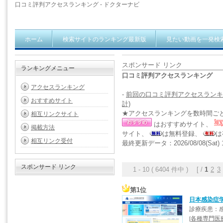
口コミ評判アクセスランキング - ドクターナビ
ホーム
検索サイトのランキング最新版
見たい動画を一発検
スポンサード リンク
ランキングメニュー
口コミ評判アクセスランキング
アクセスランキング
-
前回の口コミ評判アクセスランキ
おすすめサイト
計)
★アクセスランキングを数時間ご
相互リンクサイト
はおすすめサイト、
掲載方法
サイト、
は無料登録、
は
相互リンク受付
最終更新データ：2026/08/08(Sat) 1
スポンサード リンク
1 - 10 ( 6404 件中 ) [ /
1
2
3
第1位
日本感染症
診療疾患：
各種専門医
[