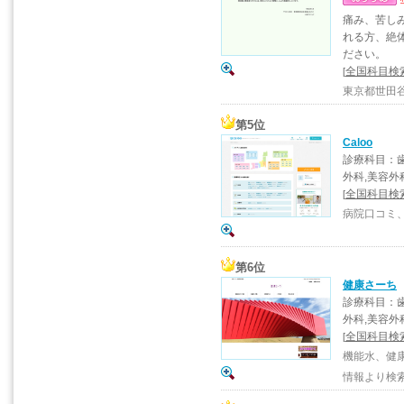
痛み、苦し
れる方、絶
ださい。
全国科目検索
[
東京都世田谷
第5位
Caloo
診療科目：歯
外科,美容外
全国科目検
[
病院口コミ、
第6位
健康さーち
診療科目：歯
外科,美容外
全国科目検
[
機能水、健康
情報より検