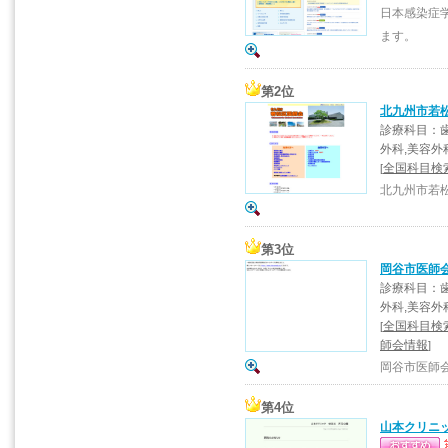
日本感染症
ます。
第2位
北九州市若
診療科目：歯
外科,美容外
全国科目検索
[
北九州市若
第3位
岡谷市医師
診療科目：歯
外科,美容外
全国科目検
[
師会情報
]
岡谷市医師
第4位
山本クリニ